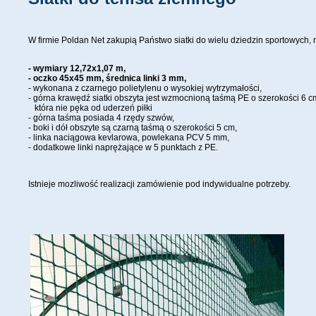
W firmie Poldan Net zakupią Państwo siatki do wielu dziedzin sportowych, 
- wymiary 12,72x1,07 m,
- oczko 45x45 mm, średnica linki 3 mm,
- wykonana z czarnego polietylenu o wysokiej wytrzymałości,
- górna krawędź siatki obszyta jest wzmocnioną taśmą PE o szerokości 6 c
która nie pęka od uderzeń piłki
- górna taśma posiada 4 rzędy szwów,
- boki i dół obszyte są czarną taśmą o szerokości 5 cm,
- linka naciągowa kevlarowa, powlekana PCV 5 mm,
- dodatkowe linki naprężające w 5 punktach z PE.
Istnieje mozliwość realizacji zamówienie pod indywidualne potrzeby.